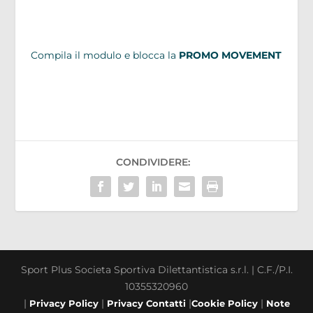
Compila il modulo e blocca la
PROMO MOVEMENT
CONDIVIDERE:
Sport Plus Societa Sportiva Dilettantistica s.r.l. | C.F./P.I.
10355320960
|
|
|
|
Privacy Policy
Privacy Contatti
Cookie Policy
Note