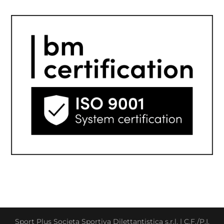
Sport Plus Societa Sportiva Dilettantistica s.r.l. | C.F./P.I.