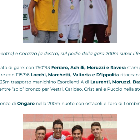
centro) e Corazza (a destra) sul podio della gara 200m super lif
nata di gare: con 1’50”93
Ferraro, Achilli, Moruzzi e Ravera
stamp
re con 1’15”96
Locchi, Marchetti, Valtorta e D’Ippolita
ritoccano
x25m trasporto manichino Esordienti A di
Laurenti, Moruzzi, Bas
tre “solo” bronzo per Vestri, Carideo, Cristiani e Puccio nella st
bronzo di
Ongaro
nella 200m nuoto con ostacoli e l’oro di Lombini