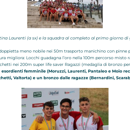
ina Laurenti (a sx) e la squadra al completo al primo giorno di
 doppietta meno nobile nei 50m trasporto manichino con pinne 
ittura migliora: Locchi guadagna l’oro nella 100m percorso mis
chetti nei 200m super life saver Ragazzi (medaglia di bronzo pe
 esordienti femminile (Moruzzi, Laurenti, Pantaleo e Moio rec
hetti, Valtorta) e un bronzo dalle ragazze (Bernardini, Scarabot