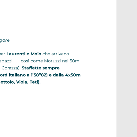
 gare
per
Laurenti e Moio
che arrivano
to ragazzi, così come Moruzzi nel 50m
r Corazza).
Staffette sempre
ord italiano a 1’58”82) e dalla 4x50m
tolo, Viola, Teti).