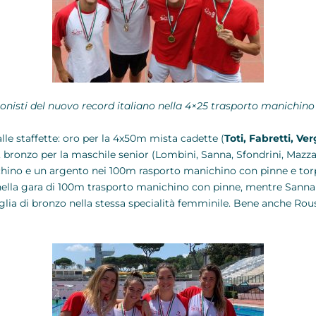
onisti del nuovo record italiano nella 4×25 trasporto manichin
lle staffette: oro per la 4x50m mista cadette (
Toti, Fabretti, Ve
, bronzo per la maschile senior (Lombini, Sanna, Sfondrini, Mazz
chino e un argento nei 100m rasporto manichino con pinne e tor
nella gara di 100m trasporto manichino con pinne, mentre Sanna
ia di bronzo nella stessa specialità femminile. Bene anche Ro