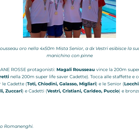
Rousseau oro nella 4x50m Mista Senior, a dx Vestri esibisce la s
manichino con pinne
 RANE ROSSE protagonisti:
Magali Rousseau
vince la 200m super
etti
nella 200m super life saver Cadette). Tocca alle staffette
 le Cadette (
Toti, Chiodini, Galasso, Migliari
) e le Senior (
Locchi
i, Zuccari
) e Cadetti (
Vestri, Cristiani, Carideo, Puccio
) e bronz
uro Romanenghi.