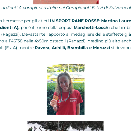
sordienti A campioni d’Italia nei Campionati Estivi di Salvamen
la kermesse per gli atleti
IN SPORT RANE ROSSE
:
Martina Lauren
dienti A),
poi è il turno della coppia
Marchetti-Locchi
che timbr
(Ragazzi). Devastante l’apporto al medagliere delle staffette già
no a 1’46”38 nella 4x50m ostacoli (Ragazzi), gradino più alto anch
li (Es. A) mentre
Ravera, Achilli, Brambilla e Moruzzi
si devono 