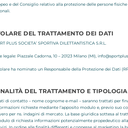
peo e del Consiglio relativo alla protezione delle persone fisich
onali.
TOLARE DEL TRATTAMENTO DEI DATI
RT PLUS SOCIETA’ SPORTIVA DILETTANTISTICA S.R.L.
 legale: Piazzale Cadorna, 10 – 20123 Milano (MI), info@sportpluss
itolare ha nominato un Responsabile della Protezione dei Dati (R
INALITÀ DEL TRATTAMENTO E TIPOLOGIA 
dati di contatto – nome cognome e-mail – saranno trattati per fina
formazioni richieste mediante l’apposito modulo e, previo suo co
vero per ns. indagini di mercato. La base giuridica sottesa al tra
dulo di richiesta informazioni potenzialmente propedeutico all
vizi. In ordine alle finalità differenti e connesse al marketing la 