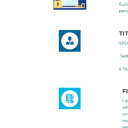
Euro
pers
TI
SPO
Sede
Il T
F
I 
in
ov
mo
ser