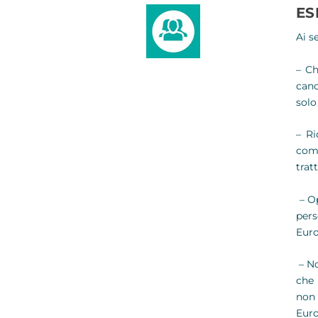
ES
Ai s
– Ch
canc
solo
– Ri
comu
trat
– Op
pers
Euro
– No
che 
non 
Euro