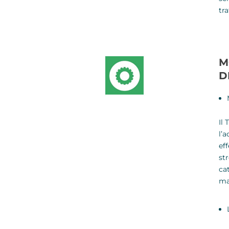
tr
M
D
Il
l’a
ef
str
ca
ma