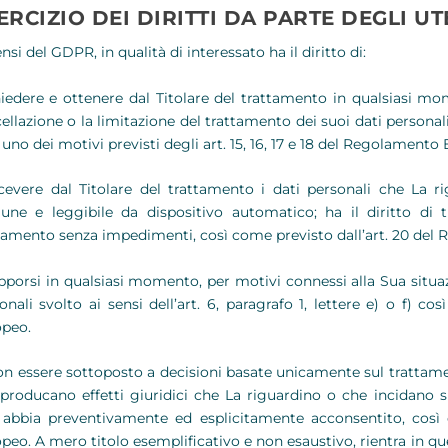
ERCIZIO DEI DIRITTI DA PARTE DEGLI UT
ensi del GDPR, in qualità di interessato ha il diritto di:
iedere e ottenere dal Titolare del trattamento in qualsiasi momen
ellazione o la limitazione del trattamento dei suoi dati persona
 uno dei motivi previsti degli art. 15, 16, 17 e 18 del Regolamento
cevere dal Titolare del trattamento i dati personali che La r
ne e leggibile da dispositivo automatico; ha il diritto di tr
tamento senza impedimenti, così come previsto dall’art. 20 del
porsi in qualsiasi momento, per motivi connessi alla Sua situazi
onali svolto ai sensi dell’art. 6, paragrafo 1, lettere e) o f) c
peo.
n essere sottoposto a decisioni basate unicamente sul trattame
producano effetti giuridici che La riguardino o che incidano s
abbia preventivamente ed esplicitamente acconsentito, così 
peo. A mero titolo esemplificativo e non esaustivo, rientra in q