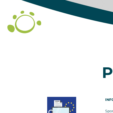
P
INF
Spo