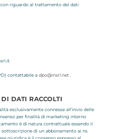
e con riguardo al trattamento dei dati
rl.it.
PD) contattabile a
dpo@insrl.net
.
DI DATI RACCOLTI
lità esclusivamente connesse all’invio delle
nsenso per finalità di marketing interno
ttamento è di natura contrattuale essendo il
a sottoscrizione di un abbonamento ai ns
base giuridica è il consenso espresso al