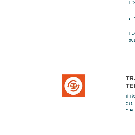
I D
I 
sus
TR
TE
Il T
dati
quel