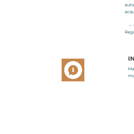
auto
acqu
– Pr
Rego
I
Ma
mo