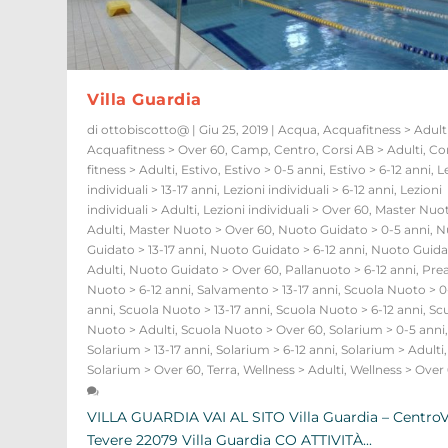
Villa Guardia
di
ottobiscotto@
|
Giu 25, 2019
|
Acqua
,
Acquafitness > Adult
Acquafitness > Over 60
,
Camp
,
Centro
,
Corsi AB > Adulti
,
Cor
fitness > Adulti
,
Estivo
,
Estivo > 0-5 anni
,
Estivo > 6-12 anni
,
L
individuali > 13-17 anni
,
Lezioni individuali > 6-12 anni
,
Lezioni
individuali > Adulti
,
Lezioni individuali > Over 60
,
Master Nuo
Adulti
,
Master Nuoto > Over 60
,
Nuoto Guidato > 0-5 anni
,
N
Guidato > 13-17 anni
,
Nuoto Guidato > 6-12 anni
,
Nuoto Guida
Adulti
,
Nuoto Guidato > Over 60
,
Pallanuoto > 6-12 anni
,
Pre
Nuoto > 6-12 anni
,
Salvamento > 13-17 anni
,
Scuola Nuoto > 0
anni
,
Scuola Nuoto > 13-17 anni
,
Scuola Nuoto > 6-12 anni
,
Sc
Nuoto > Adulti
,
Scuola Nuoto > Over 60
,
Solarium > 0-5 anni
Solarium > 13-17 anni
,
Solarium > 6-12 anni
,
Solarium > Adulti
,
Solarium > Over 60
,
Terra
,
Wellness > Adulti
,
Wellness > Over
VILLA GUARDIA VAI AL SITO Villa Guardia – CentroV
Tevere 22079 Villa Guardia CO ATTIVITÀ...