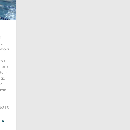
i
,
si
ezioni
to >
uoto
to >
ago
-5
uola
,
 60
|
0
ia