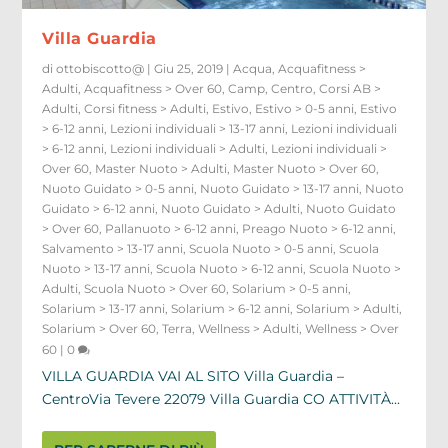
Villa Guardia
di
ottobiscotto@
|
Giu 25, 2019
|
Acqua
,
Acquafitness >
Adulti
,
Acquafitness > Over 60
,
Camp
,
Centro
,
Corsi AB >
Adulti
,
Corsi fitness > Adulti
,
Estivo
,
Estivo > 0-5 anni
,
Estivo
> 6-12 anni
,
Lezioni individuali > 13-17 anni
,
Lezioni individuali
> 6-12 anni
,
Lezioni individuali > Adulti
,
Lezioni individuali >
Over 60
,
Master Nuoto > Adulti
,
Master Nuoto > Over 60
,
Nuoto Guidato > 0-5 anni
,
Nuoto Guidato > 13-17 anni
,
Nuoto
Guidato > 6-12 anni
,
Nuoto Guidato > Adulti
,
Nuoto Guidato
> Over 60
,
Pallanuoto > 6-12 anni
,
Preago Nuoto > 6-12 anni
,
Salvamento > 13-17 anni
,
Scuola Nuoto > 0-5 anni
,
Scuola
Nuoto > 13-17 anni
,
Scuola Nuoto > 6-12 anni
,
Scuola Nuoto >
Adulti
,
Scuola Nuoto > Over 60
,
Solarium > 0-5 anni
,
Solarium > 13-17 anni
,
Solarium > 6-12 anni
,
Solarium > Adulti
,
Solarium > Over 60
,
Terra
,
Wellness > Adulti
,
Wellness > Over
60
|
0
VILLA GUARDIA VAI AL SITO Villa Guardia –
CentroVia Tevere 22079 Villa Guardia CO ATTIVITÀ...