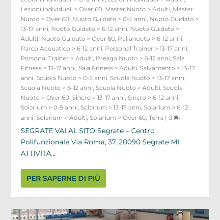
Lezioni individuali > Over 60
,
Master Nuoto > Adulti
,
Master
Nuoto > Over 60
,
Nuoto Guidato > 0-5 anni
,
Nuoto Guidato >
13-17 anni
,
Nuoto Guidato > 6-12 anni
,
Nuoto Guidato >
Adulti
,
Nuoto Guidato > Over 60
,
Pallanuoto > 6-12 anni
,
Parco Acquatico > 6-12 anni
,
Personal Trainer > 13-17 anni
,
Personal Trainer > Adulti
,
Preago Nuoto > 6-12 anni
,
Sala
Fitness > 13-17 anni
,
Sala Fitness > Adulti
,
Salvamento > 13-17
anni
,
Scuola Nuoto > 0-5 anni
,
Scuola Nuoto > 13-17 anni
,
Scuola Nuoto > 6-12 anni
,
Scuola Nuoto > Adulti
,
Scuola
Nuoto > Over 60
,
Sincro > 13-17 anni
,
Sincro > 6-12 anni
,
Solarium > 0-5 anni
,
Solarium > 13-17 anni
,
Solarium > 6-12
anni
,
Solarium > Adulti
,
Solarium > Over 60
,
Terra
|
0
SEGRATE VAI AL SITO Segrate – Centro
Polifunzionale Via Roma, 37, 20090 Segrate MI
ATTIVITÀ...
PER SAPERNE DI PIÙ