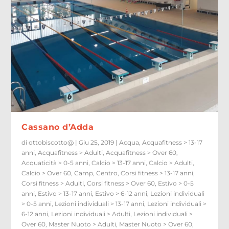
Cassano d’Adda
di
ottobiscotto@
|
Giu 25, 2019
|
Acqua
,
Acquafitness > 13-17
anni
,
Acquafitness > Adulti
,
Acquafitness > Over 60
,
Acquaticità > 0-5 anni
,
Calcio > 13-17 anni
,
Calcio > Adulti
,
Calcio > Over 60
,
Camp
,
Centro
,
Corsi fitness > 13-17 anni
,
Corsi fitness > Adulti
,
Corsi fitness > Over 60
,
Estivo > 0-5
anni
,
Estivo > 13-17 anni
,
Estivo > 6-12 anni
,
Lezioni individuali
> 0-5 anni
,
Lezioni individuali > 13-17 anni
,
Lezioni individuali >
6-12 anni
,
Lezioni individuali > Adulti
,
Lezioni individuali >
Over 60
,
Master Nuoto > Adulti
,
Master Nuoto > Over 60
,