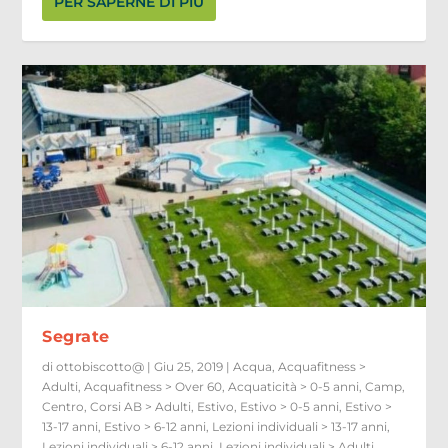
PER SAPERNE DI PIÙ
Segrate
di
ottobiscotto@
|
Giu 25, 2019
|
Acqua
,
Acquafitness >
Adulti
,
Acquafitness > Over 60
,
Acquaticità > 0-5 anni
,
Camp
,
Centro
,
Corsi AB > Adulti
,
Estivo
,
Estivo > 0-5 anni
,
Estivo >
13-17 anni
,
Estivo > 6-12 anni
,
Lezioni individuali > 13-17 anni
,
Lezioni individuali > 6-12 anni
,
Lezioni individuali > Adulti
,