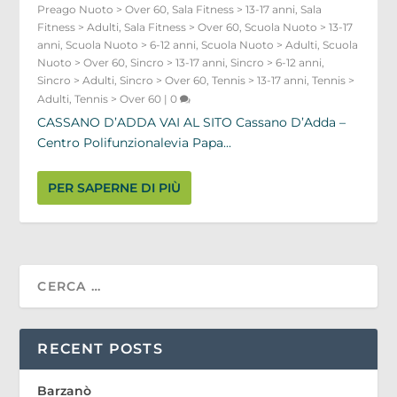
Preago Nuoto > Over 60
,
Sala Fitness > 13-17 anni
,
Sala
Fitness > Adulti
,
Sala Fitness > Over 60
,
Scuola Nuoto > 13-17
anni
,
Scuola Nuoto > 6-12 anni
,
Scuola Nuoto > Adulti
,
Scuola
Nuoto > Over 60
,
Sincro > 13-17 anni
,
Sincro > 6-12 anni
,
Sincro > Adulti
,
Sincro > Over 60
,
Tennis > 13-17 anni
,
Tennis >
Adulti
,
Tennis > Over 60
|
0
CASSANO D’ADDA VAI AL SITO Cassano D’Adda –
Centro Polifunzionalevia Papa...
PER SAPERNE DI PIÙ
RECENT POSTS
Barzanò