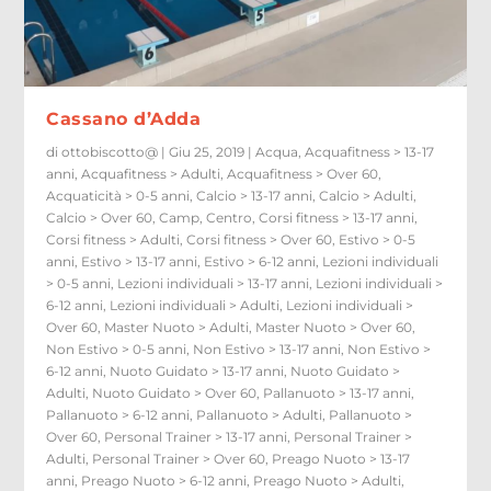
Cassano d’Adda
di
ottobiscotto@
|
Giu 25, 2019
|
Acqua
,
Acquafitness > 13-17
anni
,
Acquafitness > Adulti
,
Acquafitness > Over 60
,
Acquaticità > 0-5 anni
,
Calcio > 13-17 anni
,
Calcio > Adulti
,
Calcio > Over 60
,
Camp
,
Centro
,
Corsi fitness > 13-17 anni
,
Corsi fitness > Adulti
,
Corsi fitness > Over 60
,
Estivo > 0-5
anni
,
Estivo > 13-17 anni
,
Estivo > 6-12 anni
,
Lezioni individuali
> 0-5 anni
,
Lezioni individuali > 13-17 anni
,
Lezioni individuali >
6-12 anni
,
Lezioni individuali > Adulti
,
Lezioni individuali >
Over 60
,
Master Nuoto > Adulti
,
Master Nuoto > Over 60
,
Non Estivo > 0-5 anni
,
Non Estivo > 13-17 anni
,
Non Estivo >
6-12 anni
,
Nuoto Guidato > 13-17 anni
,
Nuoto Guidato >
Adulti
,
Nuoto Guidato > Over 60
,
Pallanuoto > 13-17 anni
,
Pallanuoto > 6-12 anni
,
Pallanuoto > Adulti
,
Pallanuoto >
Over 60
,
Personal Trainer > 13-17 anni
,
Personal Trainer >
Adulti
,
Personal Trainer > Over 60
,
Preago Nuoto > 13-17
anni
,
Preago Nuoto > 6-12 anni
,
Preago Nuoto > Adulti
,