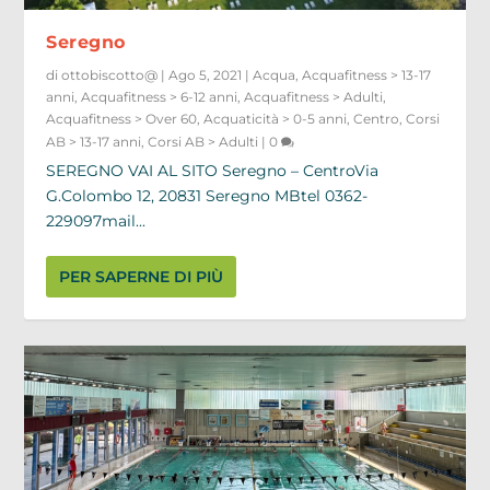
Seregno
di
ottobiscotto@
|
Ago 5, 2021
|
Acqua
,
Acquafitness > 13-17
anni
,
Acquafitness > 6-12 anni
,
Acquafitness > Adulti
,
Acquafitness > Over 60
,
Acquaticità > 0-5 anni
,
Centro
,
Corsi
AB > 13-17 anni
,
Corsi AB > Adulti
|
0
SEREGNO VAI AL SITO Seregno – CentroVia
G.Colombo 12, 20831 Seregno MBtel 0362-
229097mail...
PER SAPERNE DI PIÙ