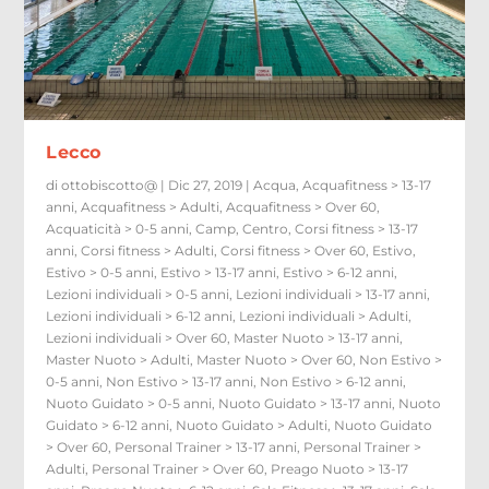
Lecco
di
ottobiscotto@
|
Dic 27, 2019
|
Acqua
,
Acquafitness > 13-17
anni
,
Acquafitness > Adulti
,
Acquafitness > Over 60
,
Acquaticità > 0-5 anni
,
Camp
,
Centro
,
Corsi fitness > 13-17
anni
,
Corsi fitness > Adulti
,
Corsi fitness > Over 60
,
Estivo
,
Estivo > 0-5 anni
,
Estivo > 13-17 anni
,
Estivo > 6-12 anni
,
Lezioni individuali > 0-5 anni
,
Lezioni individuali > 13-17 anni
,
Lezioni individuali > 6-12 anni
,
Lezioni individuali > Adulti
,
Lezioni individuali > Over 60
,
Master Nuoto > 13-17 anni
,
Master Nuoto > Adulti
,
Master Nuoto > Over 60
,
Non Estivo >
0-5 anni
,
Non Estivo > 13-17 anni
,
Non Estivo > 6-12 anni
,
Nuoto Guidato > 0-5 anni
,
Nuoto Guidato > 13-17 anni
,
Nuoto
Guidato > 6-12 anni
,
Nuoto Guidato > Adulti
,
Nuoto Guidato
> Over 60
,
Personal Trainer > 13-17 anni
,
Personal Trainer >
Adulti
,
Personal Trainer > Over 60
,
Preago Nuoto > 13-17