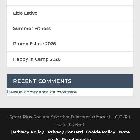
Lido Estivo
Summer Fitness
Promo Estate 2026
Happy In Camp 2026
RECENT COMMENTS
Nessun commento da mostrare.
Sport Plus Societa Sportiva Dilettantistica s.r.l. | C.F./P.I.
10355320960
|
|
|
|
Privacy Policy
Privacy Contatti
Cookie Policy
Note
|
|
legali
Regolamento