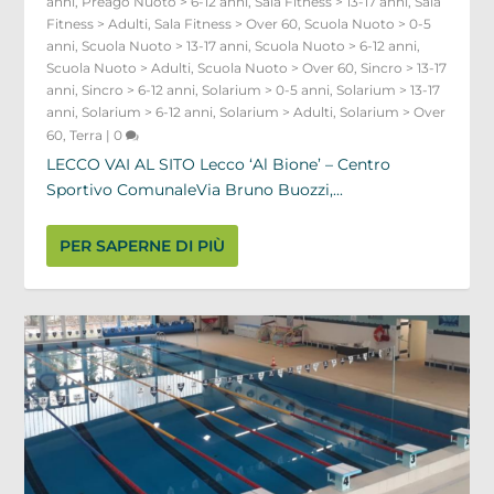
anni
,
Preago Nuoto > 6-12 anni
,
Sala Fitness > 13-17 anni
,
Sala
Fitness > Adulti
,
Sala Fitness > Over 60
,
Scuola Nuoto > 0-5
anni
,
Scuola Nuoto > 13-17 anni
,
Scuola Nuoto > 6-12 anni
,
Scuola Nuoto > Adulti
,
Scuola Nuoto > Over 60
,
Sincro > 13-17
anni
,
Sincro > 6-12 anni
,
Solarium > 0-5 anni
,
Solarium > 13-17
anni
,
Solarium > 6-12 anni
,
Solarium > Adulti
,
Solarium > Over
60
,
Terra
|
0
LECCO VAI AL SITO Lecco ‘Al Bione’ – Centro
Sportivo ComunaleVia Bruno Buozzi,...
PER SAPERNE DI PIÙ