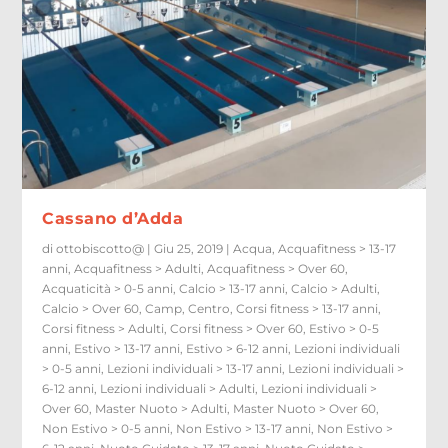
Cassano d’Adda
di
ottobiscotto@
|
Giu 25, 2019
|
Acqua
,
Acquafitness > 13-17
anni
,
Acquafitness > Adulti
,
Acquafitness > Over 60
,
Acquaticità > 0-5 anni
,
Calcio > 13-17 anni
,
Calcio > Adulti
,
Calcio > Over 60
,
Camp
,
Centro
,
Corsi fitness > 13-17 anni
,
Corsi fitness > Adulti
,
Corsi fitness > Over 60
,
Estivo > 0-5
anni
,
Estivo > 13-17 anni
,
Estivo > 6-12 anni
,
Lezioni individuali
> 0-5 anni
,
Lezioni individuali > 13-17 anni
,
Lezioni individuali >
6-12 anni
,
Lezioni individuali > Adulti
,
Lezioni individuali >
Over 60
,
Master Nuoto > Adulti
,
Master Nuoto > Over 60
,
Non Estivo > 0-5 anni
,
Non Estivo > 13-17 anni
,
Non Estivo >