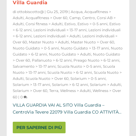
Villa Guardia
di
ottobiscotto@
|
Giu 25, 2019
|
Acqua
,
Acquafitness >
Adulti
,
Acquafitness > Over 60
,
Camp
,
Centro
,
Corsi AB >
Adulti
,
Corsi fitness > Adulti
,
Estivo
,
Estivo > 0-5 anni
,
Estivo
> 6-12 anni
,
Lezioni individuali > 13-17 anni
,
Lezioni individuali
> 6-12 anni
,
Lezioni individuali > Adulti
,
Lezioni individuali >
Over 60
,
Master Nuoto > Adulti
,
Master Nuoto > Over 60
,
Nuoto Guidato > 0-5 anni
,
Nuoto Guidato > 13-17 anni
,
Nuoto
Guidato > 6-12 anni
,
Nuoto Guidato > Adulti
,
Nuoto Guidato
> Over 60
,
Pallanuoto > 6-12 anni
,
Preago Nuoto > 6-12 anni
,
Salvamento > 13-17 anni
,
Scuola Nuoto > 0-5 anni
,
Scuola
Nuoto > 13-17 anni
,
Scuola Nuoto > 6-12 anni
,
Scuola Nuoto >
Adulti
,
Scuola Nuoto > Over 60
,
Solarium > 0-5 anni
,
Solarium > 13-17 anni
,
Solarium > 6-12 anni
,
Solarium > Adulti
,
Solarium > Over 60
,
Terra
,
Wellness > Adulti
,
Wellness > Over
60
|
0
VILLA GUARDIA VAI AL SITO Villa Guardia –
CentroVia Tevere 22079 Villa Guardia CO ATTIVITÀ...
PER SAPERNE DI PIÙ