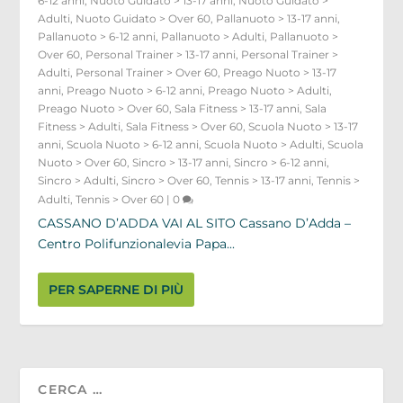
6-12 anni
,
Nuoto Guidato > 13-17 anni
,
Nuoto Guidato >
Adulti
,
Nuoto Guidato > Over 60
,
Pallanuoto > 13-17 anni
,
Pallanuoto > 6-12 anni
,
Pallanuoto > Adulti
,
Pallanuoto >
Over 60
,
Personal Trainer > 13-17 anni
,
Personal Trainer >
Adulti
,
Personal Trainer > Over 60
,
Preago Nuoto > 13-17
anni
,
Preago Nuoto > 6-12 anni
,
Preago Nuoto > Adulti
,
Preago Nuoto > Over 60
,
Sala Fitness > 13-17 anni
,
Sala
Fitness > Adulti
,
Sala Fitness > Over 60
,
Scuola Nuoto > 13-17
anni
,
Scuola Nuoto > 6-12 anni
,
Scuola Nuoto > Adulti
,
Scuola
Nuoto > Over 60
,
Sincro > 13-17 anni
,
Sincro > 6-12 anni
,
Sincro > Adulti
,
Sincro > Over 60
,
Tennis > 13-17 anni
,
Tennis >
Adulti
,
Tennis > Over 60
|
0
CASSANO D’ADDA VAI AL SITO Cassano D’Adda –
Centro Polifunzionalevia Papa...
PER SAPERNE DI PIÙ