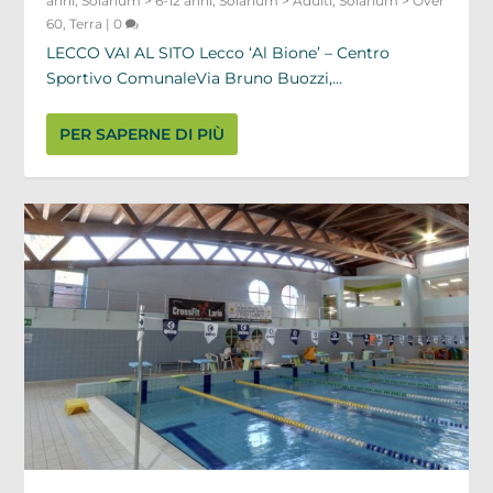
anni
,
Solarium > 6-12 anni
,
Solarium > Adulti
,
Solarium > Over
60
,
Terra
|
0
LECCO VAI AL SITO Lecco ‘Al Bione’ – Centro
Sportivo ComunaleVia Bruno Buozzi,...
PER SAPERNE DI PIÙ