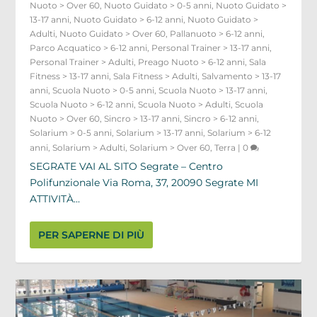
Nuoto > Over 60
,
Nuoto Guidato > 0-5 anni
,
Nuoto Guidato >
13-17 anni
,
Nuoto Guidato > 6-12 anni
,
Nuoto Guidato >
Adulti
,
Nuoto Guidato > Over 60
,
Pallanuoto > 6-12 anni
,
Parco Acquatico > 6-12 anni
,
Personal Trainer > 13-17 anni
,
Personal Trainer > Adulti
,
Preago Nuoto > 6-12 anni
,
Sala
Fitness > 13-17 anni
,
Sala Fitness > Adulti
,
Salvamento > 13-17
anni
,
Scuola Nuoto > 0-5 anni
,
Scuola Nuoto > 13-17 anni
,
Scuola Nuoto > 6-12 anni
,
Scuola Nuoto > Adulti
,
Scuola
Nuoto > Over 60
,
Sincro > 13-17 anni
,
Sincro > 6-12 anni
,
Solarium > 0-5 anni
,
Solarium > 13-17 anni
,
Solarium > 6-12
anni
,
Solarium > Adulti
,
Solarium > Over 60
,
Terra
|
0
SEGRATE VAI AL SITO Segrate – Centro
Polifunzionale Via Roma, 37, 20090 Segrate MI
ATTIVITÀ...
PER SAPERNE DI PIÙ