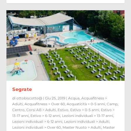
Segrate
di
ottobiscotto@
|
Giu 25, 2019
|
Acqua
,
Acquafitness >
Adulti
,
Acquafitness > Over 60
,
Acquaticità > 0-5 anni
,
Camp
,
Centro
,
Corsi AB > Adulti
,
Estivo
,
Estivo > 0-5 anni
,
Estivo >
13-17 anni
,
Estivo > 6-12 anni
,
Lezioni individuali > 13-17 anni
,
Lezioni individuali > 6-12 anni
,
Lezioni individuali > Adulti
,
Lezioni individuali > Over 60
,
Master Nuoto > Adulti
,
Master