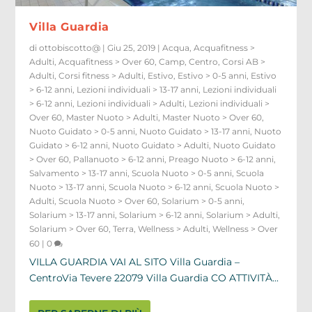
Villa Guardia
di
ottobiscotto@
|
Giu 25, 2019
|
Acqua
,
Acquafitness >
Adulti
,
Acquafitness > Over 60
,
Camp
,
Centro
,
Corsi AB >
Adulti
,
Corsi fitness > Adulti
,
Estivo
,
Estivo > 0-5 anni
,
Estivo
> 6-12 anni
,
Lezioni individuali > 13-17 anni
,
Lezioni individuali
> 6-12 anni
,
Lezioni individuali > Adulti
,
Lezioni individuali >
Over 60
,
Master Nuoto > Adulti
,
Master Nuoto > Over 60
,
Nuoto Guidato > 0-5 anni
,
Nuoto Guidato > 13-17 anni
,
Nuoto
Guidato > 6-12 anni
,
Nuoto Guidato > Adulti
,
Nuoto Guidato
> Over 60
,
Pallanuoto > 6-12 anni
,
Preago Nuoto > 6-12 anni
,
Salvamento > 13-17 anni
,
Scuola Nuoto > 0-5 anni
,
Scuola
Nuoto > 13-17 anni
,
Scuola Nuoto > 6-12 anni
,
Scuola Nuoto >
Adulti
,
Scuola Nuoto > Over 60
,
Solarium > 0-5 anni
,
Solarium > 13-17 anni
,
Solarium > 6-12 anni
,
Solarium > Adulti
,
Solarium > Over 60
,
Terra
,
Wellness > Adulti
,
Wellness > Over
60
|
0
VILLA GUARDIA VAI AL SITO Villa Guardia –
CentroVia Tevere 22079 Villa Guardia CO ATTIVITÀ...