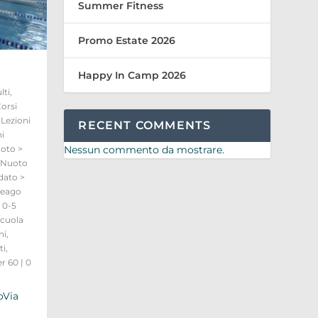
Summer Fitness
Promo Estate 2026
Happy In Camp 2026
lti
,
orsi
,
Lezioni
RECENT COMMENTS
i
Nessun commento da mostrare.
oto >
Nuoto
dato >
reago
 0-5
cuola
ni
,
ti
,
er 60
|
0
oVia