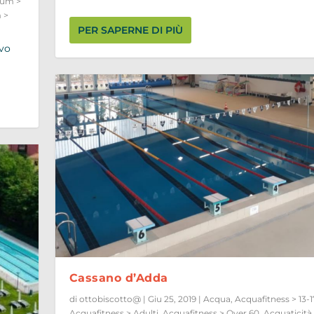
ium >
 >
PER SAPERNE DI PIÙ
ivo
Cassano d’Adda
di
ottobiscotto@
|
Giu 25, 2019
|
Acqua
,
Acquafitness > 13-1
Acquafitness > Adulti
,
Acquafitness > Over 60
,
Acquaticità 