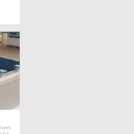
7 anni
,
> 0-5