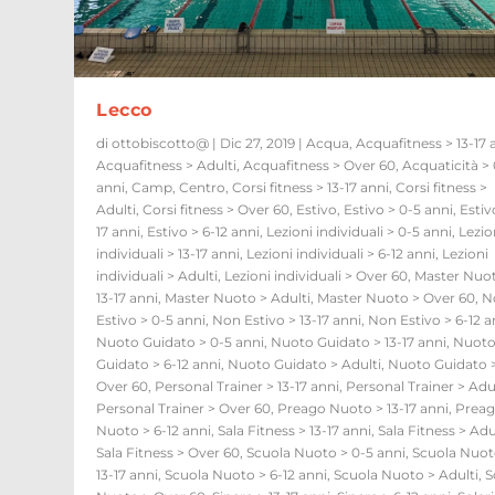
Lecco
di
ottobiscotto@
|
Dic 27, 2019
|
Acqua
,
Acquafitness > 13-17 
Acquafitness > Adulti
,
Acquafitness > Over 60
,
Acquaticità >
anni
,
Camp
,
Centro
,
Corsi fitness > 13-17 anni
,
Corsi fitness >
Adulti
,
Corsi fitness > Over 60
,
Estivo
,
Estivo > 0-5 anni
,
Estiv
17 anni
,
Estivo > 6-12 anni
,
Lezioni individuali > 0-5 anni
,
Lezio
individuali > 13-17 anni
,
Lezioni individuali > 6-12 anni
,
Lezioni
individuali > Adulti
,
Lezioni individuali > Over 60
,
Master Nuo
13-17 anni
,
Master Nuoto > Adulti
,
Master Nuoto > Over 60
,
N
Estivo > 0-5 anni
,
Non Estivo > 13-17 anni
,
Non Estivo > 6-12 a
Nuoto Guidato > 0-5 anni
,
Nuoto Guidato > 13-17 anni
,
Nuot
Guidato > 6-12 anni
,
Nuoto Guidato > Adulti
,
Nuoto Guidato 
Over 60
,
Personal Trainer > 13-17 anni
,
Personal Trainer > Adu
Personal Trainer > Over 60
,
Preago Nuoto > 13-17 anni
,
Prea
Nuoto > 6-12 anni
,
Sala Fitness > 13-17 anni
,
Sala Fitness > Adu
Sala Fitness > Over 60
,
Scuola Nuoto > 0-5 anni
,
Scuola Nuot
13-17 anni
,
Scuola Nuoto > 6-12 anni
,
Scuola Nuoto > Adulti
,
S