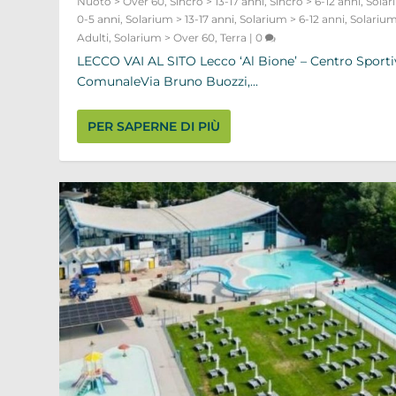
Nuoto > Over 60
,
Sincro > 13-17 anni
,
Sincro > 6-12 anni
,
Solar
0-5 anni
,
Solarium > 13-17 anni
,
Solarium > 6-12 anni
,
Solarium
Adulti
,
Solarium > Over 60
,
Terra
|
0
LECCO VAI AL SITO Lecco ‘Al Bione’ – Centro Sport
ComunaleVia Bruno Buozzi,...
PER SAPERNE DI PIÙ