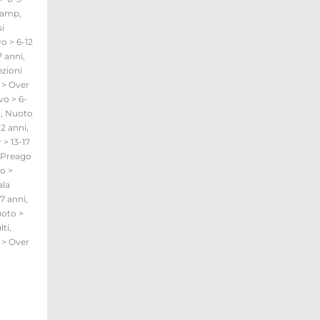
amp
,
i
vo > 6-12
7 anni
,
ezioni
 > Over
vo > 6-
i
,
Nuoto
12 anni
,
 > 13-17
Preago
o >
ala
7 anni
,
oto >
lti
,
 > Over