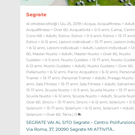
Segrate
di
ottobiscotto@
|
Giu 25, 2019
|
Acqua
,
Acquafitness > Adult
Acquafitness > Over 60
,
Acquaticità > 0-5 anni
,
Camp
,
Centr
Corsi AB > Adulti
,
Estivo
,
Estivo > 0-5 anni
,
Estivo > 13-17 ann
Estivo > 6-12 anni
,
Lezioni individuali > 13-17 anni
,
Lezioni indi
> 6-12 anni
,
Lezioni individuali > Adulti
,
Lezioni individuali > O
60
,
Master Nuoto > Adulti
,
Master Nuoto > Over 60
,
Nuoto
Guidato > 0-5 anni
,
Nuoto Guidato > 13-17 anni
,
Nuoto Guida
6-12 anni
,
Nuoto Guidato > Adulti
,
Nuoto Guidato > Over 60
,
Pallanuoto > 6-12 anni
,
Parco Acquatico > 6-12 anni
,
Persona
Trainer > 13-17 anni
,
Personal Trainer > Adulti
,
Preago Nuoto >
anni
,
Sala Fitness > 13-17 anni
,
Sala Fitness > Adulti
,
Salvamen
13-17 anni
,
Scuola Nuoto > 0-5 anni
,
Scuola Nuoto > 13-17 ann
Scuola Nuoto > 6-12 anni
,
Scuola Nuoto > Adulti
,
Scuola Nuo
Over 60
,
Sincro > 13-17 anni
,
Sincro > 6-12 anni
,
Solarium > 0-5
Solarium > 13-17 anni
,
Solarium > 6-12 anni
,
Solarium > Adulti
,
Solarium > Over 60
,
Terra
|
0
SEGRATE VAI AL SITO Segrate – Centro Polifunzion
Via Roma, 37, 20090 Segrate MI ATTIVITÀ...