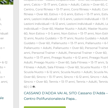
anni
,
Calcio > 13-17 anni
,
Calcio > Adulti
,
Calcio > Over 60
,
C
Centro
,
Corsi fitness > 13-17 anni
,
Corsi fitness > Adulti
,
Cors
fitness > Over 60
,
Estivo > 0-5 anni
,
Estivo > 13-17 anni
,
Esti
i
,
anni
,
Lezioni individuali > 0-5 anni
,
Lezioni individuali > 13-1
o
,
Lezioni individuali > 6-12 anni
,
Lezioni individuali > Adulti
,
L
i
,
individuali > Over 60
,
Master Nuoto > Adulti
,
Master Nuoto
viduali
60
,
Non Estivo > 0-5 anni
,
Non Estivo > 13-17 anni
,
Non Esti
ver
12 anni
,
Nuoto Guidato > 13-17 anni
,
Nuoto Guidato > Adult
Guidato > Over 60
,
Pallanuoto > 13-17 anni
,
Pallanuoto > 6-
to >
Pallanuoto > Adulti
,
Pallanuoto > Over 60
,
Personal Trainer
anni
,
Personal Trainer > Adulti
,
Personal Trainer > Over 60
,
l
Nuoto > 13-17 anni
,
Preago Nuoto > 6-12 anni
,
Preago Nuot
 6-12
Adulti
,
Preago Nuoto > Over 60
,
Sala Fitness > 13-17 anni
,
S
to >
Fitness > Adulti
,
Sala Fitness > Over 60
,
Scuola Nuoto > 13-1
i
,
Scuola Nuoto > 6-12 anni
,
Scuola Nuoto > Adulti
,
Scuola Nu
to >
Over 60
,
Sincro > 13-17 anni
,
Sincro > 6-12 anni
,
Sincro > Adu
 anni
,
Sincro > Over 60
,
Tennis > 13-17 anni
,
Tennis > Adulti
,
Tennis
60
|
0
CASSANO D’ADDA VAI AL SITO Cassano D’Adda –
ale
Centro Polifunzionalevia Papa...