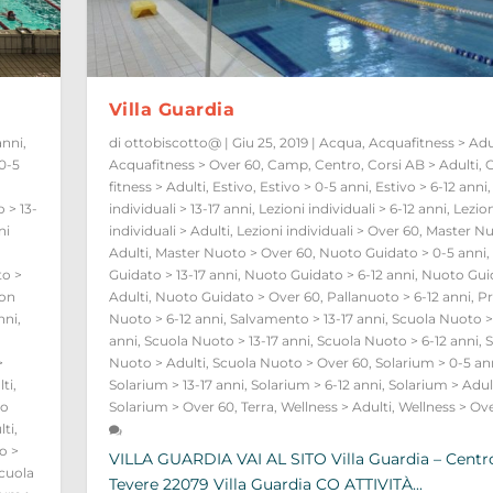
Villa Guardia
anni
,
di
ottobiscotto@
|
Giu 25, 2019
|
Acqua
,
Acquafitness > Adu
 0-5
Acquafitness > Over 60
,
Camp
,
Centro
,
Corsi AB > Adulti
,
C
fitness > Adulti
,
Estivo
,
Estivo > 0-5 anni
,
Estivo > 6-12 anni
o > 13-
individuali > 13-17 anni
,
Lezioni individuali > 6-12 anni
,
Lezion
ni
individuali > Adulti
,
Lezioni individuali > Over 60
,
Master Nu
Adulti
,
Master Nuoto > Over 60
,
Nuoto Guidato > 0-5 anni
,
to >
Guidato > 13-17 anni
,
Nuoto Guidato > 6-12 anni
,
Nuoto Gui
on
Adulti
,
Nuoto Guidato > Over 60
,
Pallanuoto > 6-12 anni
,
P
nni
,
Nuoto > 6-12 anni
,
Salvamento > 13-17 anni
,
Scuola Nuoto >
o
anni
,
Scuola Nuoto > 13-17 anni
,
Scuola Nuoto > 6-12 anni
,
S
>
Nuoto > Adulti
,
Scuola Nuoto > Over 60
,
Solarium > 0-5 an
lti
,
Solarium > 13-17 anni
,
Solarium > 6-12 anni
,
Solarium > Adul
go
Solarium > Over 60
,
Terra
,
Wellness > Adulti
,
Wellness > Ov
lti
,
o >
VILLA GUARDIA VAI AL SITO Villa Guardia – Centr
cuola
Tevere 22079 Villa Guardia CO ATTIVITÀ...