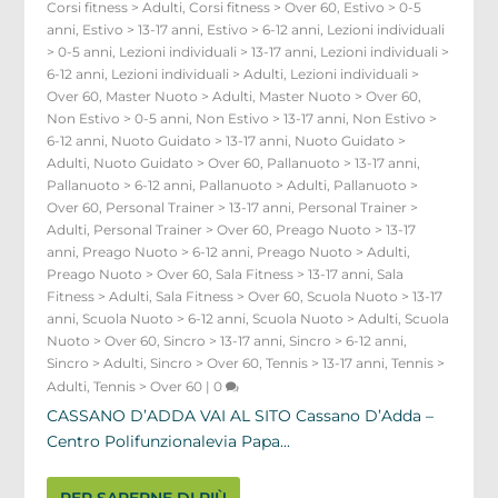
Corsi fitness > Adulti
,
Corsi fitness > Over 60
,
Estivo > 0-5
anni
,
Estivo > 13-17 anni
,
Estivo > 6-12 anni
,
Lezioni individuali
> 0-5 anni
,
Lezioni individuali > 13-17 anni
,
Lezioni individuali >
6-12 anni
,
Lezioni individuali > Adulti
,
Lezioni individuali >
Over 60
,
Master Nuoto > Adulti
,
Master Nuoto > Over 60
,
Non Estivo > 0-5 anni
,
Non Estivo > 13-17 anni
,
Non Estivo >
6-12 anni
,
Nuoto Guidato > 13-17 anni
,
Nuoto Guidato >
Adulti
,
Nuoto Guidato > Over 60
,
Pallanuoto > 13-17 anni
,
Pallanuoto > 6-12 anni
,
Pallanuoto > Adulti
,
Pallanuoto >
Over 60
,
Personal Trainer > 13-17 anni
,
Personal Trainer >
Adulti
,
Personal Trainer > Over 60
,
Preago Nuoto > 13-17
anni
,
Preago Nuoto > 6-12 anni
,
Preago Nuoto > Adulti
,
Preago Nuoto > Over 60
,
Sala Fitness > 13-17 anni
,
Sala
Fitness > Adulti
,
Sala Fitness > Over 60
,
Scuola Nuoto > 13-17
anni
,
Scuola Nuoto > 6-12 anni
,
Scuola Nuoto > Adulti
,
Scuola
Nuoto > Over 60
,
Sincro > 13-17 anni
,
Sincro > 6-12 anni
,
Sincro > Adulti
,
Sincro > Over 60
,
Tennis > 13-17 anni
,
Tennis >
Adulti
,
Tennis > Over 60
|
0
CASSANO D’ADDA VAI AL SITO Cassano D’Adda –
Centro Polifunzionalevia Papa...