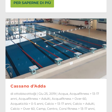
PER SAPERNE DI PIÙ
Cassano d’Adda
di
ottobiscotto@
|
Giu 25, 2019
|
Acqua
,
Acquafitness > 13-17
anni
,
Acquafitness > Adulti
,
Acquafitness > Over 60
,
Acquaticità > 0-5 anni
,
Calcio > 13-17 anni
,
Calcio > Adulti
,
Calcio > Over 60
,
Camp
,
Centro
,
Corsi fitness > 13-17 anni
,