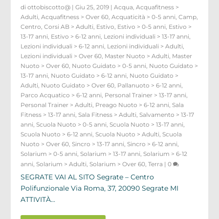
di
ottobiscotto@
|
Giu 25, 2019
|
Acqua
,
Acquafitness >
Adulti
,
Acquafitness > Over 60
,
Acquaticità > 0-5 anni
,
Camp
,
Centro
,
Corsi AB > Adulti
,
Estivo
,
Estivo > 0-5 anni
,
Estivo >
13-17 anni
,
Estivo > 6-12 anni
,
Lezioni individuali > 13-17 anni
,
Lezioni individuali > 6-12 anni
,
Lezioni individuali > Adulti
,
Lezioni individuali > Over 60
,
Master Nuoto > Adulti
,
Master
Nuoto > Over 60
,
Nuoto Guidato > 0-5 anni
,
Nuoto Guidato >
13-17 anni
,
Nuoto Guidato > 6-12 anni
,
Nuoto Guidato >
Adulti
,
Nuoto Guidato > Over 60
,
Pallanuoto > 6-12 anni
,
Parco Acquatico > 6-12 anni
,
Personal Trainer > 13-17 anni
,
Personal Trainer > Adulti
,
Preago Nuoto > 6-12 anni
,
Sala
Fitness > 13-17 anni
,
Sala Fitness > Adulti
,
Salvamento > 13-17
anni
,
Scuola Nuoto > 0-5 anni
,
Scuola Nuoto > 13-17 anni
,
Scuola Nuoto > 6-12 anni
,
Scuola Nuoto > Adulti
,
Scuola
Nuoto > Over 60
,
Sincro > 13-17 anni
,
Sincro > 6-12 anni
,
Solarium > 0-5 anni
,
Solarium > 13-17 anni
,
Solarium > 6-12
anni
,
Solarium > Adulti
,
Solarium > Over 60
,
Terra
|
0
SEGRATE VAI AL SITO Segrate – Centro
Polifunzionale Via Roma, 37, 20090 Segrate MI
ATTIVITÀ...